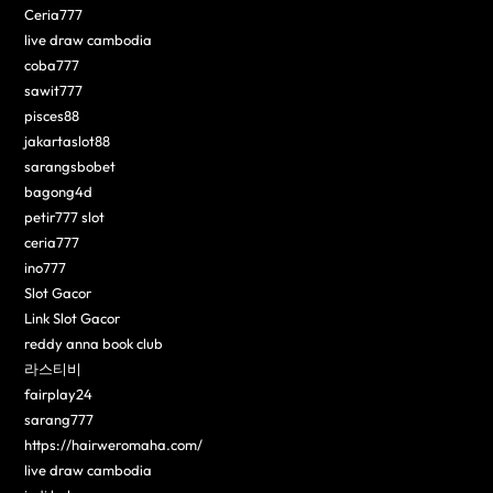
Ceria777
live draw cambodia
coba777
sawit777
pisces88
jakartaslot88
sarangsbobet
bagong4d
petir777 slot
ceria777
ino777
Slot Gacor
Link Slot Gacor
reddy anna book club
라스티비
fairplay24
sarang777
https://hairweromaha.com/
live draw cambodia