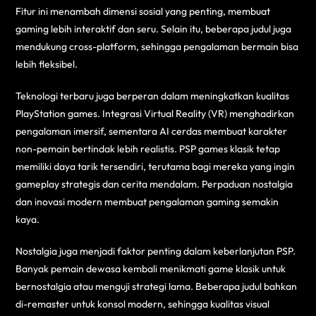
Fitur ini menambah dimensi sosial yang penting, membuat
gaming lebih interaktif dan seru. Selain itu, beberapa judul juga
mendukung cross-platform, sehingga pengalaman bermain bisa
lebih fleksibel.
Teknologi terbaru juga berperan dalam meningkatkan kualitas
PlayStation games. Integrasi Virtual Reality (VR) menghadirkan
pengalaman imersif, sementara AI cerdas membuat karakter
non-pemain bertindak lebih realistis. PSP games klasik tetap
memiliki daya tarik tersendiri, terutama bagi mereka yang ingin
gameplay strategis dan cerita mendalam. Perpaduan nostalgia
dan inovasi modern membuat pengalaman gaming semakin
kaya.
Nostalgia juga menjadi faktor penting dalam keberlanjutan PSP.
Banyak pemain dewasa kembali menikmati game klasik untuk
bernostalgia atau menguji strategi lama. Beberapa judul bahkan
di-remaster untuk konsol modern, sehingga kualitas visual