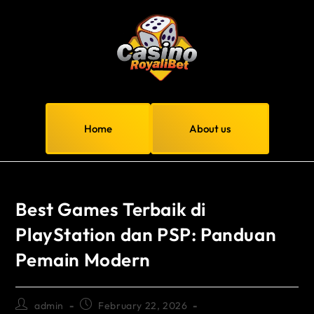
Home
About us
Best Games Terbaik di
PlayStation dan PSP: Panduan
Pemain Modern
admin
February 22, 2026