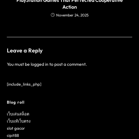
Action
November 24, 2025
Leave a Reply
You must be
logged in
to post a comment.
[include_links_php]
Blog roll
เว็บเล่นสล็อต
เว็บแท้เว็บตรง
slot gacor
cipit88