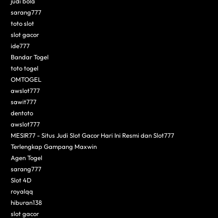
judi bola
sarang777
toto slot
slot gacor
ide777
Bandar Togel
toto togel
OMTOGEL
awslot777
sawit777
dentoto
awslot777
MESIR77 - Situs Judi Slot Gacor Hari Ini Resmi dan Slot777
Terlengkap Gampang Maxwin
Agen Togel
sarang777
Slot 4D
royalqq
hiburan138
slot gacor