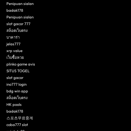
Penipuan sialan
badak178
Penipuan sialan
slot gacor 777
สล็อตเว็บตรง
บาคาร่า
jelas777
xrp value
เว็บซื้อหวย
plinko game avis
SITUS TOGEL
slot gacor
ino777 login
bdg win app
สล็อตเว็บตรง
HK pools
badak178
스포츠무료중계
coba777 slot