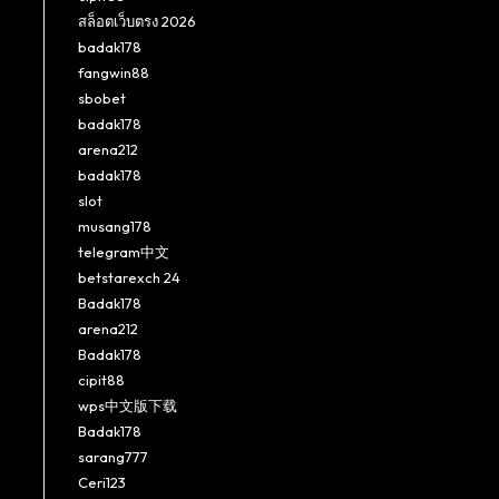
สล็อตเว็บตรง 2026
badak178
fangwin88
sbobet
badak178
arena212
badak178
slot
musang178
telegram中文
betstarexch 24
Badak178
arena212
Badak178
cipit88
wps中文版下载
Badak178
sarang777
Ceri123