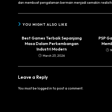
dan membuat pengalaman bermain menjadi semakin realisti
YOU MIGHT ALSO LIKE
Best Games Terbaik Sepanjang
PSP Ga
Masa Dalam Perkembangan
Memb
Industri Modern
N
March 23, 2026
Leave a Reply
You must be
logged in
to post a comment.