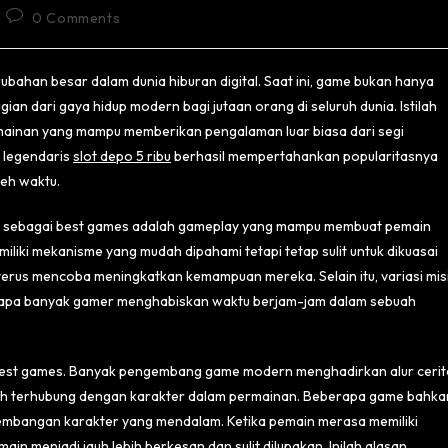
0 Comments
ahan besar dalam dunia hiburan digital. Saat ini, game bukan hanya
gian dari gaya hidup modern bagi jutaan orang di seluruh dunia. Istilah
ainan yang mampu memberikan pengalaman luar biasa dari segi
e legendaris
slot depo 5 ribu
berhasil mempertahankan popularitasnya
leh waktu.
ut sebagai best games adalah gameplay yang mampu membuat pemain
liki mekanisme yang mudah dipahami tetapi tetap sulit untuk dikuasai
terus mencoba meningkatkan kemampuan mereka. Selain itu, variasi misi
engapa banyak gamer menghabiskan waktu berjam-jam dalam sebuah
a best games. Banyak pengembang game modern menghadirkan alur cerit
bih terhubung dengan karakter dalam permainan. Beberapa game bahka
ngembangan karakter yang mendalam. Ketika pemain merasa memiliki
 menjadi jauh lebih berkesan dan sulit dilupakan. Inilah alasan