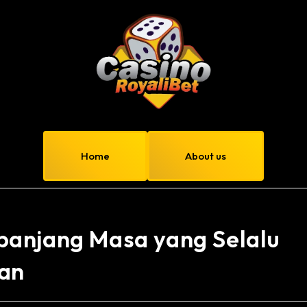
Home
About us
panjang Masa yang Selalu
kan