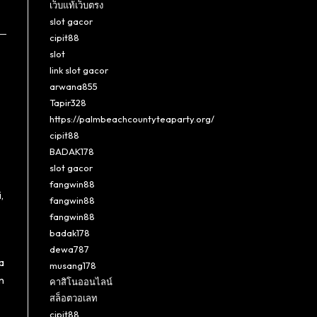
เว็บแท้เว็บตรง
slot gacor
cipit88
slot
link slot gacor
arwana855
Tapir328
https://palmbeachcountyteaparty.org/
cipit88
BADAK178
slot gacor
fangwin88
,
fangwin88
fangwin88
badak178
dewa787
a
musang178
n
คาสิโนออนไลน์
สล็อตวอเลท
cipit88