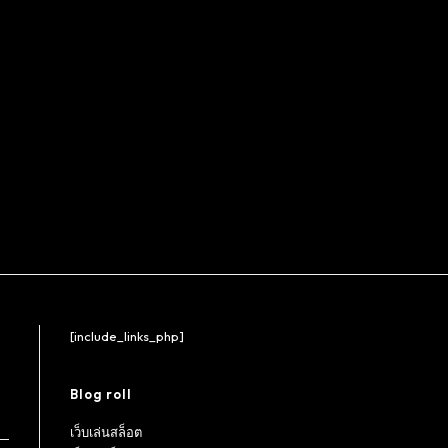
[include_links_php]
Blog roll
เว็บเล่นสล็อต