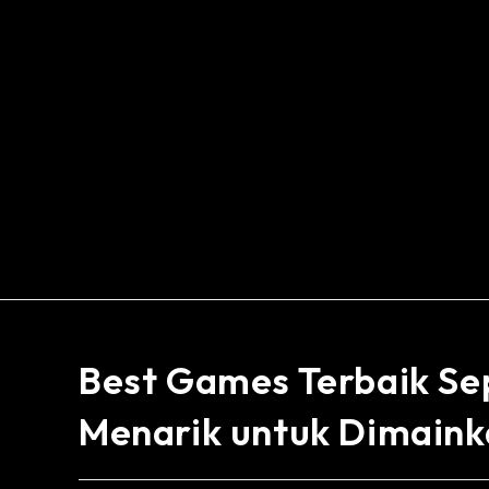
Best Games Terbaik Se
Menarik untuk Dimain