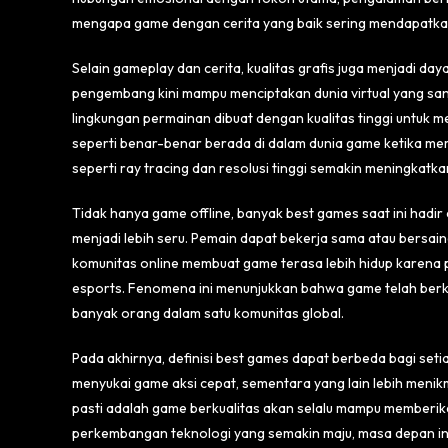
mengapa game dengan cerita yang baik sering mendapatkan
Selain gameplay dan cerita, kualitas grafis juga menjadi d
pengembang kini mampu menciptakan dunia virtual yang sang
lingkungan permainan dibuat dengan kualitas tinggi untuk 
seperti benar-benar berada di dalam dunia game ketika me
seperti ray tracing dan resolusi tinggi semakin meningkatkan
Tidak hanya game offline, banyak best games saat ini hadi
menjadi lebih seru. Pemain dapat bekerja sama atau bersai
komunitas online membuat game terasa lebih hidup karena pe
esports. Fenomena ini menunjukkan bahwa game telah ber
banyak orang dalam satu komunitas global.
Pada akhirnya, definisi best games dapat berbeda bagi set
menyukai game aksi cepat, sementara yang lain lebih meni
pasti adalah game berkualitas akan selalu mampu member
perkembangan teknologi yang semakin maju, masa depan indu