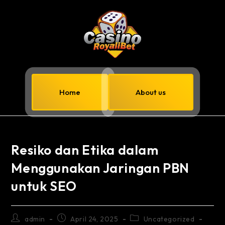
Home
About us
Resiko dan Etika dalam
Menggunakan Jaringan PBN
untuk SEO
admin
April 24, 2025
Uncategorized