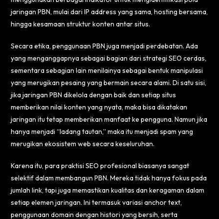
jaringan PBN, mulai dari IP address yang sama, hosting bersama,
hingga kesamaan struktur konten antar situs.
Secara etika, penggunaan PBN juga menjadi perdebatan. Ada
yang menganggapnya sebagai bagian dari strategi SEO cerdas,
sementara sebagian lain menilainya sebagai bentuk manipulasi
yang merugikan pesaing yang bermain secara alami. Di satu sisi,
jika jaringan PBN dikelola dengan baik dan setiap situs
memberikan nilai konten yang nyata, maka bisa dikatakan
jaringan itu tetap memberikan manfaat ke pengguna. Namun jika
hanya menjadi “ladang tautan,” maka itu menjadi spam yang
merugikan ekosistem web secara keseluruhan.
Karena itu, para praktisi SEO profesional biasanya sangat
selektif dalam membangun PBN. Mereka tidak hanya fokus pada
jumlah link, tapi juga memastikan kualitas dan keragaman dalam
setiap elemen jaringan. Ini termasuk variasi anchor text,
penggunaan domain dengan histori yang bersih, serta