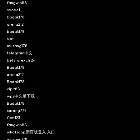
fangwin88
sbobet
badak178
arena212
badak178
slot
musang178
telegram中文
betstarexch 24
Badak178
arena212
Badak178
cipit88
wps中文版下载
Badak178
sarang777
Ceri123
fangwin88
whatsapp網頁版登入 入口
musang178